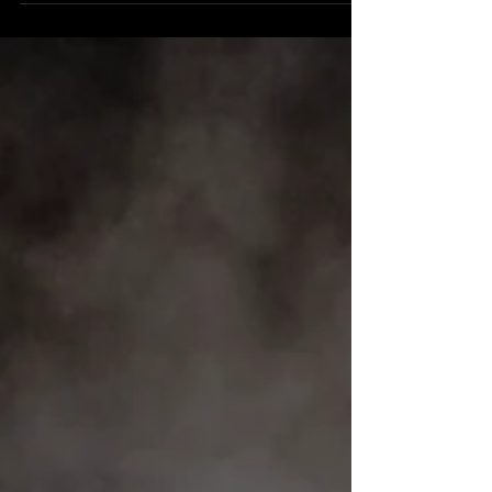
gestação , já pensei que iria ser mega divertido estar
com ela , pela pessoa que é ,...