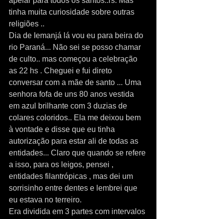
apelar para todos os santos..rs. Mas 
tinha muita curiosidade sobre outras 
religiões .. 
Dia de Iemanjá lá vou eu para beira do 
rio Paraná... Não sei se posso chamar 
de culto.. mas começou a celebração 
as 22 hs . Cheguei e fui direto 
conversar com a mãe de santo ... Uma 
senhora fofa de uns 80 anos vestida 
em azul brilhante com 3 duzias de 
colares coloridos.. Ela me deixou bem 
à vontade e disse que eu tinha 
autorização para estar ali de todas as 
entidades... Claro que quando se refere 
a isso, para os leigos, pensei , 
entidades filantrópicas , mas dei um 
sorrisinho entre dentes e lembrei que 
eu estava no terreiro.
Era dividida em 3 partes com intervalos 