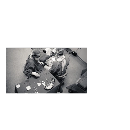
Nenhum tag.
Posts Em Destaque
Falando um pouco de
mim...