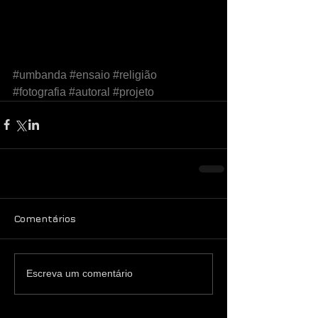
#umbanda
#ensaio
#religião
#fotografia
#autoral
#projeto
Comentários
Escreva um comentário